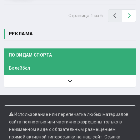
Назад
Вп
Страница 1 из 6
РЕКЛАМА
ПО ВИДАМ СПОРТА
Волейбол
Использование или перепечатка любых материалов
сайта полностью или частично разрешены только в
неизменном виде с обязательным размещением
прямой активной гиперссылки на наш сайт. Ссылка