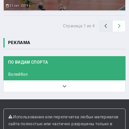
31 окт. 2019 г.
Назад
Вп
Страница 1 из 4
РЕКЛАМА
ПО ВИДАМ СПОРТА
Волейбол
Использование или перепечатка любых материалов
сайта полностью или частично разрешены только в