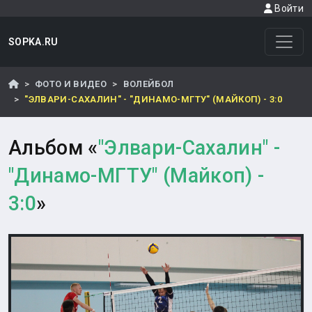
Войти
SOPKA.RU
ФОТО И ВИДЕО
ВОЛЕЙБОЛ
"ЭЛВАРИ-САХАЛИН" - "ДИНАМО-МГТУ" (МАЙКОП) - 3:0
Альбом «
"Элвари-Сахалин" -
"Динамо-МГТУ" (Майкоп) -
3:0
»