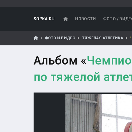
SOPKA.RU
НОВОСТИ
ФОТО / ВИДЕ
ФОТО И ВИДЕО
ТЯЖЕЛАЯ АТЛЕТИКА
Альбом «
Чемпион
по тяжелой атле