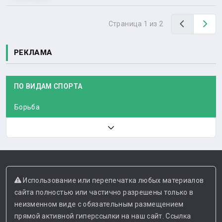
Назад
Вп
Страница 1 из 2
РЕКЛАМА
ПО ВИДАМ СПОРТА
Борьба
Использование или перепечатка любых материалов
сайта полностью или частично разрешены только в
неизменном виде с обязательным размещением
прямой активной гиперссылки на наш сайт. Ссылка