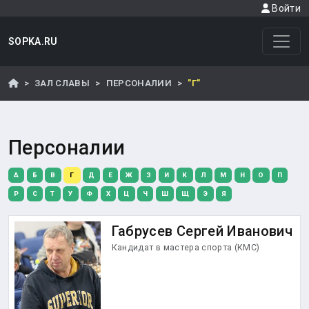
Войти
SOPKA.RU
ЗАЛ СЛАВЫ
ПЕРСОНАЛИИ
"Г"
Персоналии
А
Б
В
Г
Д
Е
Ж
З
И
К
Л
М
Н
О
П
Р
С
Т
У
Ф
Х
Ц
Ч
Ш
Щ
Э
Я
Габрусев Сергей Иванович
Кандидат в мастера спорта (КМС)