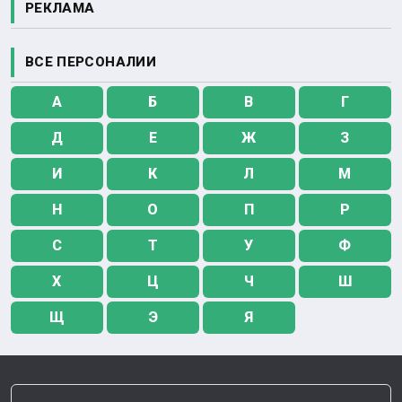
РЕКЛАМА
ВСЕ ПЕРСОНАЛИИ
А
Б
В
Г
Д
Е
Ж
З
И
К
Л
М
Н
О
П
Р
С
Т
У
Ф
Х
Ц
Ч
Ш
Щ
Э
Я