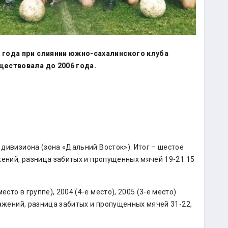
 года при слиянии южно-сахалинского клуба
ществовала до 2006 года.
 дивизиона (зона «Дальний Восток»). Итог – шестое
ажений, разница забитых и пропущенных мячей 19-21 15
сто в группе), 2004 (4-е место), 2005 (3-е место)
оражений, разница забитых и пропущенных мячей 31-22,