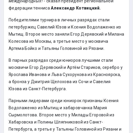
международных!
- сказал президент региональной
федерации тенниса
Александр Котвицкий.
Победителями турнира в личных разрядах стали
петербуржец Савелий Юзов и Ксения Водолаженко из
Мытищ. Второе место заняли Егор Дерявский и Милана
Колесова из Москвы, а третье место у москвича
Артема Бойко и Татьяны Головиной из Рязани.
В парных разрядах среди юниоров лучшими стали
москвичи Егор Дерявский и Артём Стариков, серебро у
Ярослава Иванова и Льва Сухорукова из Красноярска,
а бронза у Дмитрия Щелохова из Сочи и Савелия
Юзова из Санкт-Петербурга.
Парными лидерами среди юниорок признаны Ксения
Водолаженко из Мытищ и хабаровчанка Мария
Сырмолотова. Второе место у Милады Егоровой из
Хабаровска и Полины Шляпниковой из Санкт-
Петербурга, а третье у Татьяны Головиной из Рязани и