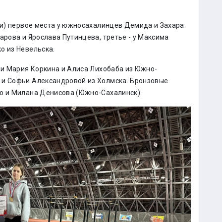
ени) первое места у южносахалинцев Демида и Захара
арова и Ярослава Путинцева, третье - у Максима
о из Невельска.
али Мария Коркина и Алиса Лихобаба из Южно-
 и Софьи Александровой из Холмска. Бронзовые
го и Милана Денисова (Южно-Сахалинск).