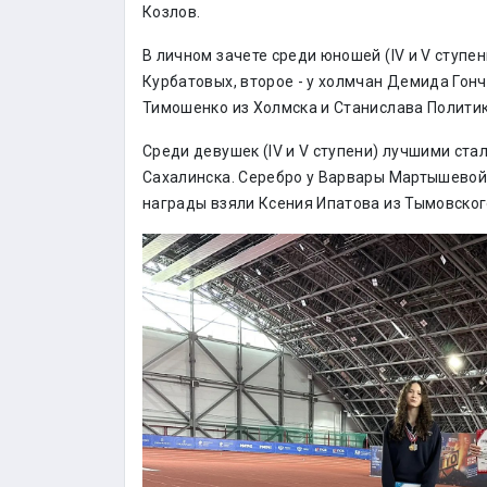
Козлов.
В личном зачете среди юношей (IV и V ступ
Курбатовых, второе - у холмчан Демида Гонч
Тимошенко из Холмска и Станислава Политик
Среди девушек (IV и V ступени) лучшими ст
Сахалинска. Серебро у Варвары Мартышевой
награды взяли Ксения Ипатова из Тымовско