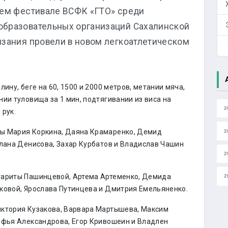
нем фестивале ВСФК «ГТО» среди
образовательных организаций Сахалинской
язания провели в новом легкоатлетическом
ину, беге на 60, 1500 и 2000 метров, метании мяча,
ии туловища за 1 мин, подтягивании из виса на
2
 рук.
цы Мария Коркина, Даяна Крамаренко, Демид
2
илана Денисова, Захар Курбатов и Владислав Чашин
2
гариты Пашинцевой, Артема Артеменко, Демида
2
ковой, Ярослава Путинцева и Дмитрия Емельяненко.
иктория Кузакова, Варвара Мартышева, Максим
офья Александрова, Егор Кривошеин и Владлен