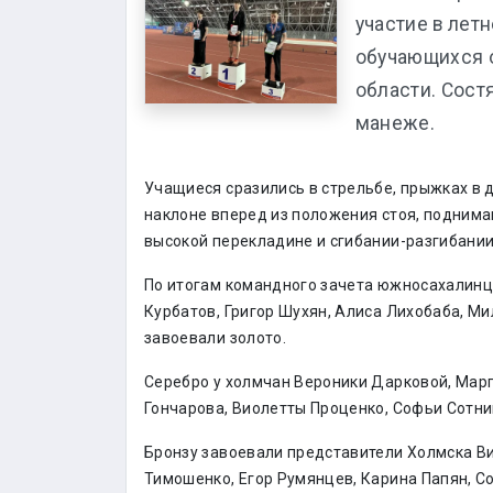
участие в лет
обучающихся 
области. Сост
манеже.
Учащиеся сразились в стрельбе, прыжках в дл
наклоне вперед из положения стоя, подниман
высокой перекладине и сгибании-разгибании
По итогам командного зачета южносахалин
Курбатов, Григор Шухян, Алиса Лихобаба, М
завоевали золото.
Серебро у холмчан Вероники Дарковой, Мар
Гончарова, Виолетты Проценко, Софьи Сотни
Бронзу завоевали представители Холмска В
Тимошенко, Егор Румянцев, Карина Папян, С