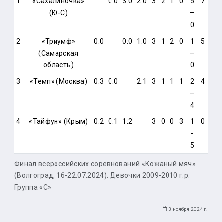
1
«Сахалиночка»
0:0
3:0
2:0
3
2
1
0
5
7
(Ю-С)
–
0
2
«Триумф»
0:0
0:0
1:0
3
1
2
0
1
5
(Самарская
–
область)
0
3
«Темп» (Москва)
0:3
0:0
2:1
3
1
1
1
2
4
–
4
4
«Тайфун» (Крым)
0:2
0:1
1:2
3
0
0
3
1
0
-
5
Финал всероссийских соревнований «Кожаный мяч»
(Волгоград, 16-22.07.2024). Девочки 2009-2010 г.р.
Группа «С»
3 ноября 2024 г.