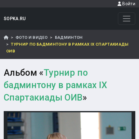
Войти
SOPKA.RU
ФОТО И ВИДЕО
БАДМИНТОН
ТУРНИР ПО БАДМИНТОНУ В РАМКАХ IX СПАРТАКИАДЫ
ОИВ
Альбом «
Турнир по
бадминтону в рамках IX
Спартакиады ОИВ
»