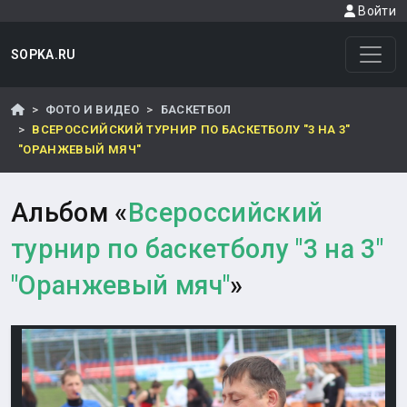
Войти
SOPKA.RU
ФОТО И ВИДЕО
БАСКЕТБОЛ
ВСЕРОССИЙСКИЙ ТУРНИР ПО БАСКЕТБОЛУ "3 НА 3"
"ОРАНЖЕВЫЙ МЯЧ"
Альбом «
Всероссийский
турнир по баскетболу "3 на 3"
"Оранжевый мяч"
»