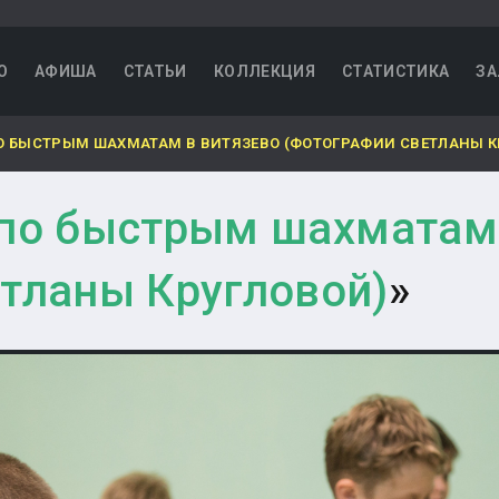
О
АФИША
СТАТЬИ
КОЛЛЕКЦИЯ
СТАТИСТИКА
ЗА
О БЫСТРЫМ ШАХМАТАМ В ВИТЯЗЕВО (ФОТОГРАФИИ СВЕТЛАНЫ К
 по быстрым шахматам
тланы Кругловой)
»