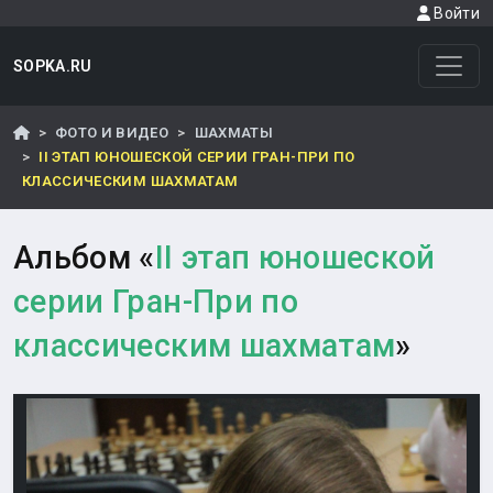
Войти
SOPKA.RU
ФОТО И ВИДЕО
ШАХМАТЫ
II ЭТАП ЮНОШЕСКОЙ СЕРИИ ГРАН-ПРИ ПО
КЛАССИЧЕСКИМ ШАХМАТАМ
Альбом «
II этап юношеской
серии Гран-При по
классическим шахматам
»