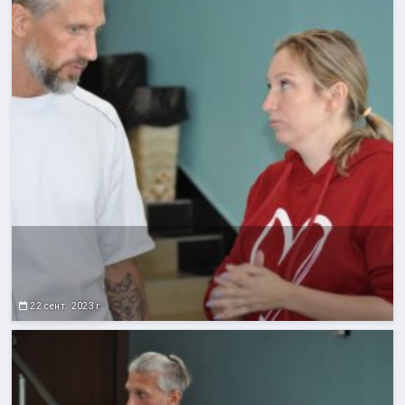
22 сент. 2023 г.