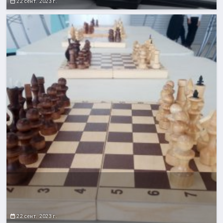
22 сент. 2023 г.
22 сент. 2023 г.