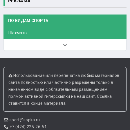
РЕКЛАМА
ПО ВИДАМ СПОРТА
Шахматы
Использование или перепечатка любых материалов
сайта полностью или частично разрешены только в
неизменном виде с обязательным размещением
прямой активной гиперссылки на наш сайт. Ссылка
ставится в конце материала.
sport@sopka.ru
+7 (424) 225-26-51