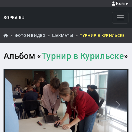
Войти
SOPKA.RU
ФОТО И ВИДЕО
ШАХМАТЫ
ТУРНИР В КУРИЛЬСКЕ
Альбом «
Турнир в Курильске
»
Назад
Впере