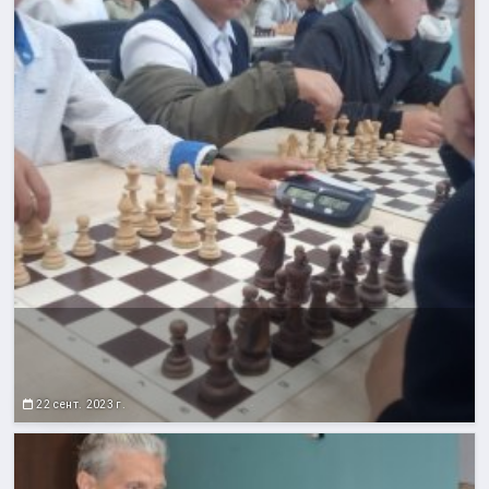
22 сент. 2023 г.