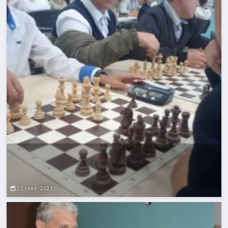
22 сент. 2023 г.