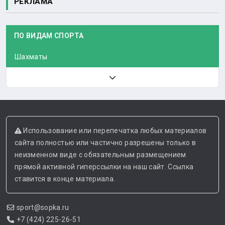
РЕКЛАМА
ПО ВИДАМ СПОРТА
Шахматы
Использование или перепечатка любых материалов
сайта полностью или частично разрешены только в
неизменном виде с обязательным размещением
прямой активной гиперссылки на наш сайт. Ссылка
ставится в конце материала.
sport@sopka.ru
+7 (424) 225-26-51