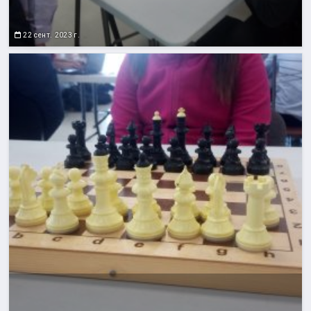
22 сент. 2023 г.