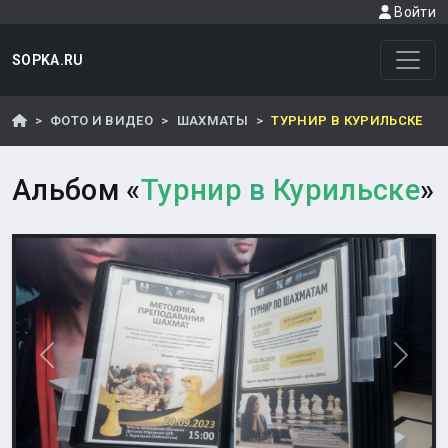
Войти
SOPKA.RU
ФОТО И ВИДЕО
ШАХМАТЫ
ТУРНИР В КУРИЛЬСКЕ
Альбом «
Турнир в Курильске
»
Назад
Впере