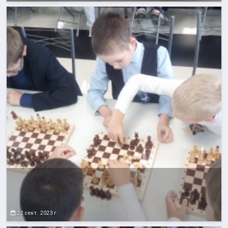
22 сент. 2023 г.