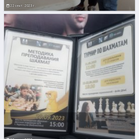
22 сент. 2023 г.