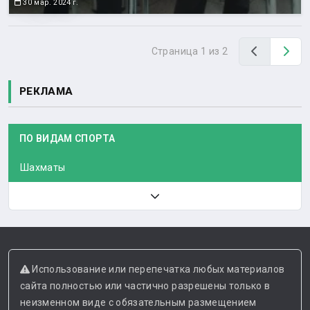
30 мар. 2024 г.
Назад
Вп
Страница 1 из 2
РЕКЛАМА
ПО ВИДАМ СПОРТА
Шахматы
Использование или перепечатка любых материалов
сайта полностью или частично разрешены только в
неизменном виде с обязательным размещением