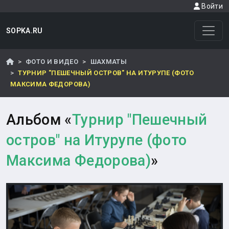
Войти
SOPKA.RU
ФОТО И ВИДЕО
ШАХМАТЫ
ТУРНИР "ПЕШЕЧНЫЙ ОСТРОВ" НА ИТУРУПЕ (ФОТО
МАКСИМА ФЕДОРОВА)
Альбом «
Турнир "Пешечный
остров" на Итурупе (фото
Максима Федорова)
»