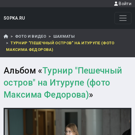
Войти
SOPKA.RU
ФОТО И ВИДЕО
ШАХМАТЫ
ТУРНИР "ПЕШЕЧНЫЙ ОСТРОВ" НА ИТУРУПЕ (ФОТО
МАКСИМА ФЕДОРОВА)
Альбом «
Турнир "Пешечный
остров" на Итурупе (фото
Максима Федорова)
»