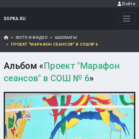
Войти
SOPKA.RU
ФОТО И ВИДЕО
ШАХМАТЫ
ПРОЕКТ "МАРАФОН СЕАНСОВ" В СОШ № 6
Альбом «
Проект "Марафон
сеансов" в СОШ № 6
»