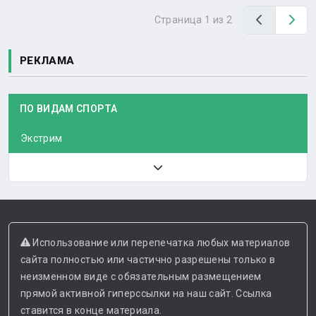
Назад
Вп
Страница 1 из 2
РЕКЛАМА
ПО ВИДАМ СПОРТА
Экстрим
Использование или перепечатка любых материалов
сайта полностью или частично разрешены только в
неизменном виде с обязательным размещением
прямой активной гиперссылки на наш сайт. Ссылка
ставится в конце материала.