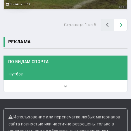
8 июн. 2007 г.
Назад
Вп
Страница 1 из 5
РЕКЛАМА
ПО ВИДАМ СПОРТА
Футбол
Использование или перепечатка любых материалов
сайта полностью или частично разрешены только в