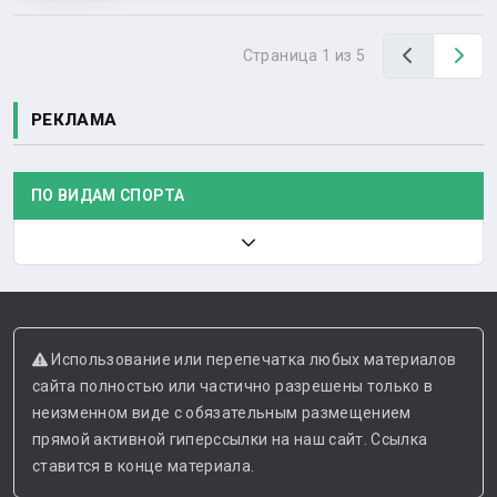
Назад
Вп
Страница 1 из 5
РЕКЛАМА
ПО ВИДАМ СПОРТА
Использование или перепечатка любых материалов
сайта полностью или частично разрешены только в
неизменном виде с обязательным размещением
прямой активной гиперссылки на наш сайт. Ссылка
ставится в конце материала.