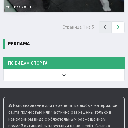
20 мар. 2016 г.
Назад
Вп
Страница 1 из 5
РЕКЛАМА
ПО ВИДАМ СПОРТА
Использование или перепечатка любых материалов
сайта полностью или частично разрешены только в
неизменном виде с обязательным размещением
прямой активной гиперссылки на наш сайт. Ссылка