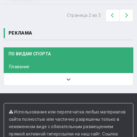
Назад
Вп
Страница 2 из 3
РЕКЛАМА
ПО ВИДАМ СПОРТА
Плавание
Использование или перепечатка любых материалов
сайта полностью или частично разрешены только в
неизменном виде с обязательным размещением
прямой активной гиперссылки на наш сайт. Ссылка