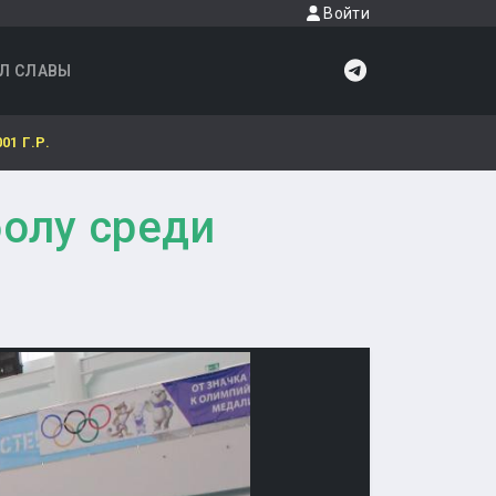
Войти
Л СЛАВЫ
1 Г.Р.
болу среди