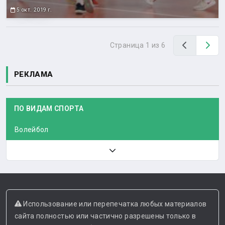
5 окт. 2019 г.
Назад
Вп
Страница 1 из 6
РЕКЛАМА
ПО ВИДАМ СПОРТА
Волейбол
Использование или перепечатка любых материалов
сайта полностью или частично разрешены только в