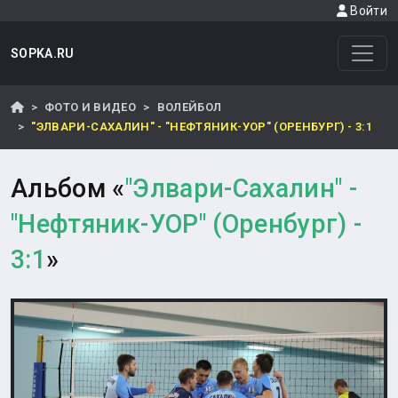
Войти
SOPKA.RU
ФОТО И ВИДЕО
ВОЛЕЙБОЛ
"ЭЛВАРИ-САХАЛИН" - "НЕФТЯНИК-УОР" (ОРЕНБУРГ) - 3:1
Альбом «
"Элвари-Сахалин" -
"Нефтяник-УОР" (Оренбург) -
3:1
»