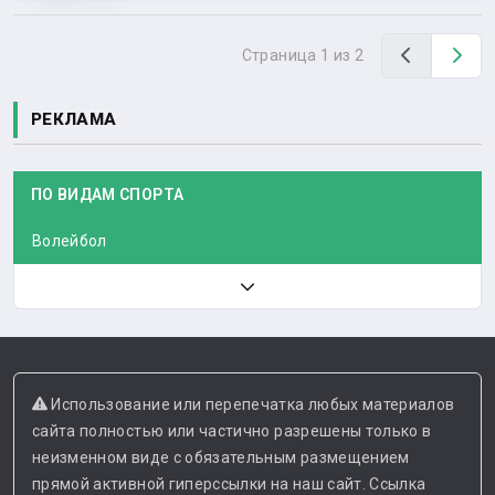
Назад
Вп
Страница 1 из 2
РЕКЛАМА
ПО ВИДАМ СПОРТА
Волейбол
Использование или перепечатка любых материалов
сайта полностью или частично разрешены только в
неизменном виде с обязательным размещением
прямой активной гиперссылки на наш сайт. Ссылка