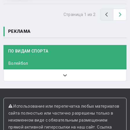
Назад
Вп
Страница 1 из 2
РЕКЛАМА
ПО ВИДАМ СПОРТА
Волейбол
Использование или перепечатка любых материалов
сайта полностью или частично разрешены только в
неизменном виде с обязательным размещением
прямой активной гиперссылки на наш сайт. Ссылка