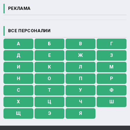
РЕКЛАМА
ВСЕ ПЕРСОНАЛИИ
А
Б
В
Г
Д
Е
Ж
З
И
К
Л
М
Н
О
П
Р
С
Т
У
Ф
Х
Ц
Ч
Ш
Щ
Э
Я