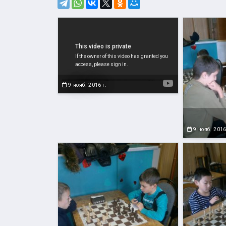
Шахматный турнир в Холмске
9 нояб. 2016 г.
9 нояб. 2016