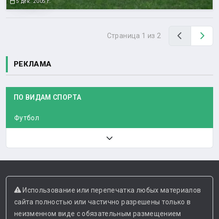
5 дек. 2005 г.
Назад
Вп
Страница 1 из 2
РЕКЛАМА
ПО ВИДАМ СПОРТА
Футбол
Использование или перепечатка любых материалов
сайта полностью или частично разрешены только в
неизменном виде с обязательным размещением