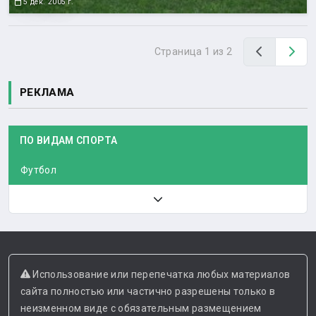
5 дек. 2005 г.
Назад
Вп
Страница 1 из 2
РЕКЛАМА
ПО ВИДАМ СПОРТА
Футбол
Использование или перепечатка любых материалов
сайта полностью или частично разрешены только в
неизменном виде с обязательным размещением