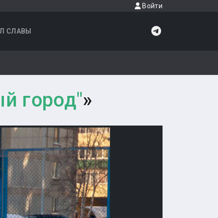
Войти
Л СЛАВЫ
й город"
»