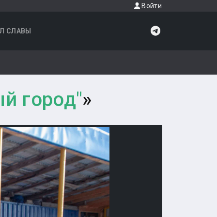
Войти
Л СЛАВЫ
й город"
»