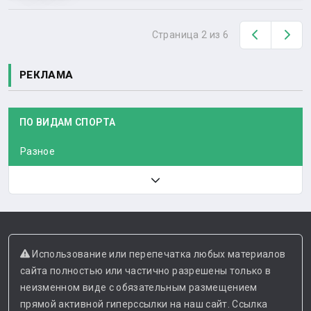
Назад
Вп
Страница 2 из 6
РЕКЛАМА
ПО ВИДАМ СПОРТА
Разное
Использование или перепечатка любых материалов
сайта полностью или частично разрешены только в
неизменном виде с обязательным размещением
прямой активной гиперссылки на наш сайт. Ссылка