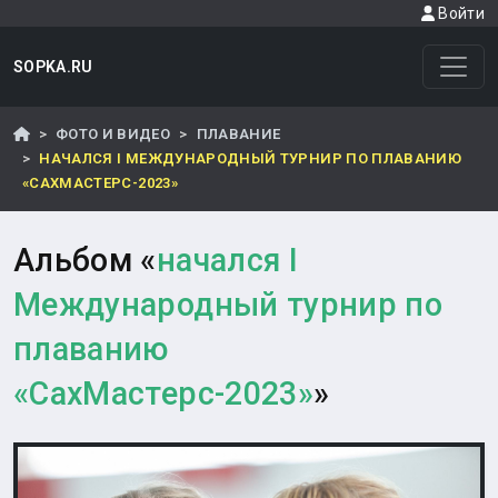
Войти
SOPKA.RU
ФОТО И ВИДЕО
ПЛАВАНИЕ
НАЧАЛСЯ I МЕЖДУНАРОДНЫЙ ТУРНИР ПО ПЛАВАНИЮ
«САХМАСТЕРС-2023»
Альбом «
начался I
Международный турнир по
плаванию
«СахМастерс-2023»
»