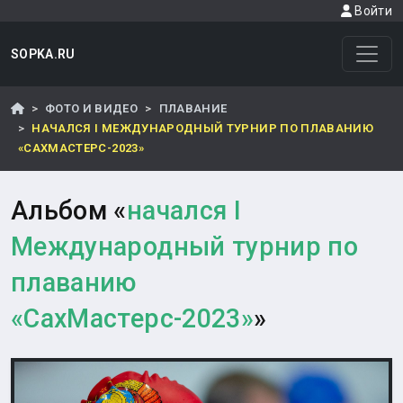
Войти
SOPKA.RU
ФОТО И ВИДЕО
ПЛАВАНИЕ
НАЧАЛСЯ I МЕЖДУНАРОДНЫЙ ТУРНИР ПО ПЛАВАНИЮ
«САХМАСТЕРС-2023»
Альбом «
начался I
Международный турнир по
плаванию
«СахМастерс-2023»
»