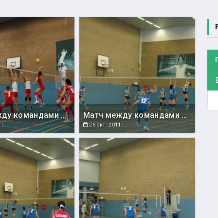
Матч между командами СахГУ и Голландии.
Матч между командами СахГУ и Румынии.
 г.
26 окт. 2011 г.