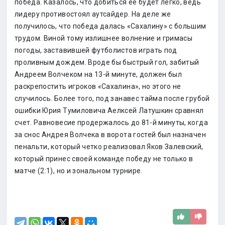
победа. Казалось, что добиться ее будет легко, ведь
лидеру противостоял аутсайдер. На деле же
получилось, что победа далась «Сахалину» с большим
трудом. Виной тому излишнее волнение и гримасы
погоды, заставившей футболистов играть под
проливным дождем. Вроде бы быстрый гол, забитый
Андреем Волчеком на 13-й минуте, должен был
раскрепостить игроков «Сахалина», но этого не
случилось. Более того, под занавес тайма после грубой
ошибки Юрия Тумиловича Аелксей Латушкин сравнял
счет. Равновесие продержалось до 81-й минуты, когда
за снос Андрея Волчека в ворота гостей был назначен
пенальти, который четко реализовал Яков Залевский,
который принес своей команде победу не только в
матче (2:1), но и зональном турнире.