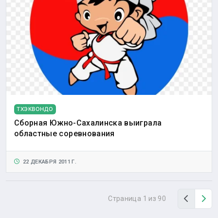
ТХЭКВОНДО
Сборная Южно-Сахалинска выиграла
областные соревнования
22 ДЕКАБРЯ 2011 Г.
Назад
Вп
Страница 1 из 90