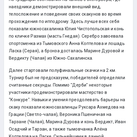
наездники демонстрировали внешний вид,
телосложение и поведение своих скакунов во время
прохождения по ипподрому. Здесь лучше всех себя
показали южносахалинка Юлия Чистопольская и конь
по кличке Размах (масть Гнедая). Серебро завоевала
спортсменка из Тымовского Анна Коптелова и лошадь
Ласка (Серая), а бронза досталась Марине Дуровой и
Вердикту (Чалая) из Южно-Сахалинска.
Далее стартовали полуфинальные скачки на 2 км.
Турнир был не предсказуем, победителей определяли
считанные секунды. Помимо "Дерби" некоторые
участники продемонстрировали мастерство в
"Конкуре". Навыки и умения преодолевать барьеры на
скаку показали южносахалинцы Руксара Ахмедова на
Грации (Светло-чалая), Вероника Пшеничная на
Тарзане (Чалая), Марина Дурова и конь Вердикт, Иван
Осадчий и Тарзан, а также тымовчанка Алёна
Коптелова на Ласке. Сильнейшими в данной