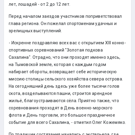
лет, лошадей - от 2 до 12 лет.
Перед началом заездов участников поприветствовал
глава региона. Он пожелал спортсменам удачных и
зрелищных выступлений.
- Искренне поздравляю всех вас с открытием XIII конно-
спортивных соревнований "Золотая подкова
Сахалина". Отрадно, что они проходят именно здесь,
на Тымовской земле, которая с каждым годом
набирает обороты, возвращает себе историческую
миссию столицы сельского хозяйства севера острова.
На сегодняшний день здесь уже более тысячи голов
скота, возделываются пашни, строится арендное
жильё, благоустраиваются сёла. Приятно также, что
соревнования проходят в День военно-морского
флота и День торговли, это большое праздничное
событие для всего Сахалина, - отметил Олег Кожемяко.
По традиции состязания начались с экстерьера, где