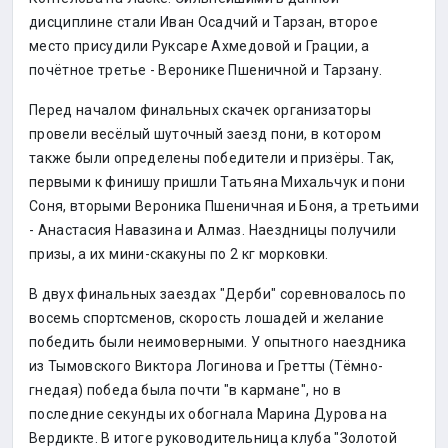
дисциплине стали Иван Осадчий и Тарзан, второе
место присудили Руксаре Ахмедовой и Грации, а
почётное третье - Веронике Пшеничной и Тарзану.
Перед началом финальных скачек организаторы
провели весёлый шуточный заезд пони, в котором
также были определены победители и призёры. Так,
первыми к финишу пришли Татьяна Михальчук и пони
Соня, вторыми Вероника Пшеничная и Боня, а третьими
- Анастасия Навазина и Алмаз. Наездницы получили
призы, а их мини-скакуны по 2 кг морковки.
В двух финальных заездах "Дерби" соревновалось по
восемь спортсменов, скорость лошадей и желание
победить были неимоверными. У опытного наездника
из Тымовского Виктора Логинова и Гретты (Тёмно-
гнедая) победа была почти "в кармане", но в
последние секунды их обогнала Марина Дурова на
Вердикте. В итоге руководительница клуба "Золотой