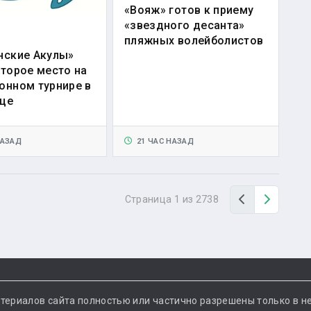
«Вояж» готов к приему
«звездного десанта»
пляжных волейболистов
нские Акулы»
второе место на
онном турнире в
це
НАЗАД
21 ЧАС НАЗАД
Назад
Вперед
Страница 1 из 2738
териалов сайта полностью или частично разрешены только в н