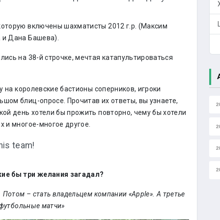
которую включены шахматисты 2012 г.р. (Максим
 и Дана Башева).
лись на 38-й строчке, мечтая катапультироваться
ку на королевские бастионы соперников, игроки
ьшом блиц-опросе. Прочитав их ответы, вы узнаете,
2
кой день хотели бы прожить повторно, чему бы хотели
х и многое-многое другое.
2
his team!
2
2
кие бы три желания загадал?
ь. Потом – стать владельцем компании «Apple». А третье
 футбольные матчи»