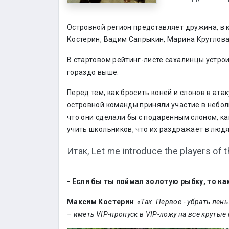
Островной регион представляет дружина, в 
Костерин, Вадим Сапрыкин, Марина Круглова
В стартовом рейтинг-листе сахалинцы устрои
гораздо выше.
Перед тем, как бросить коней и слонов в ата
островной команды приняли участие в небол
что они сделали бы с подаренным слоном, ка
учить школьников, что их раздражает в людя
Итак, Let me introduce the players of t
- Если бы ты поймал золотую рыбку, то ка
Максим Костерин
: «
Так. Первое - убрать лен
– иметь
VIP
-пропуск в
VIP
-ложу на все крутые