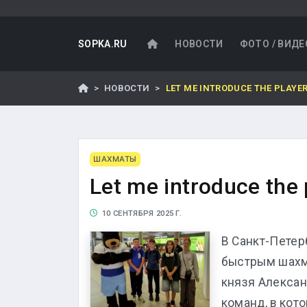
SOPKA.RU
НОВОСТИ
ФОТО / ВИДЕ
НОВОСТИ
LET ME INTRODUCE THE PLAYER
ШАХМАТЫ
Let me introduce the 
10 СЕНТЯБРЯ 2025 Г.
В Санкт-Петер
быстрым шахма
князя Алексан
команд, в кот