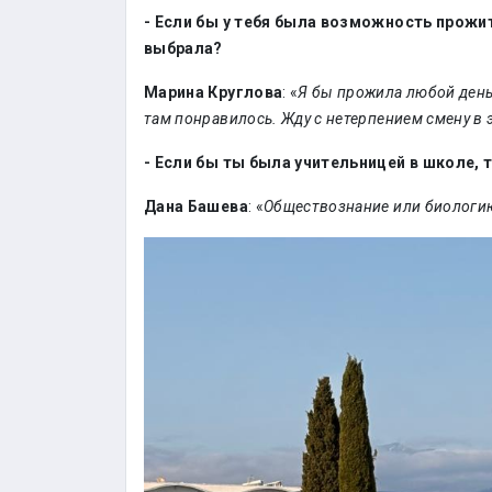
- Если бы у тебя была возможность прожит
выбрала?
Марина Круглова
: «
Я бы прожила любой день
там понравилось. Жду с нетерпением смену в 
- Если бы ты была учительницей в школе,
Дана Башева
: «
Обществознание или биологи