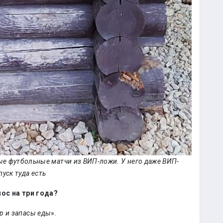
ые футбольные матчи из ВИП-ложи. У него даже ВИП-
пуск туда есть
мос на три года?
р и запасы еды
».