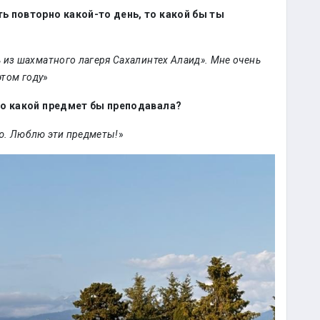
ь повторно какой-то день, то какой бы ты
 из шахматного лагеря Сахалинтех Алаид». Мне очень
этом году
»
 то какой предмет бы преподавала?
ю. Люблю эти предметы!
»