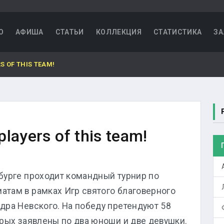
О
АФИША
СТАТЬИ
КОЛЛЕКЦИЯ
СТАТИСТИКА
ЗА
S OF THIS TEAM!
players of this team!
бурге проходит командный турнир по
там в рамках Игр святого благоверного
дра Невского. На победу претендуют 58
орых заявлены по два юноши и две девушки.