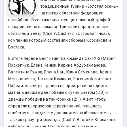
традиционный турнир «Золотая осень»
на призы областной федерации
волейбола. В состязаниях женщин главный трофей
оспаривали пять команд. Три из них представляли
областной центр (СахГУ, СахГУ-2, «Островитянка»),
компанию которым составили сборные Корсакова и
Востока.
В итоге первое место заняла команда СахГУ-2 (Мария
Прокопчук, Елена Ненюк, Карина Абдурахманова,
Валентина Гужва, Елена Нан, Юлия Семенова, Арина
Мельниченко, Татьяна Камкина, Евгения Фетисова).
Победительницы турнира не проиграли ни одного
матча, одержав две победы с сухим счетом (2:0) и
дважды победив на тай-брейке (2:1). А вот чтобы
определить призеров соревнований, пришлось
прибегнуть к подсчету дополнительный показатель,
так как сразу три команды (СахГУ, Восток и Корсаков)
набрали по 6 очков. После подсчета разницы