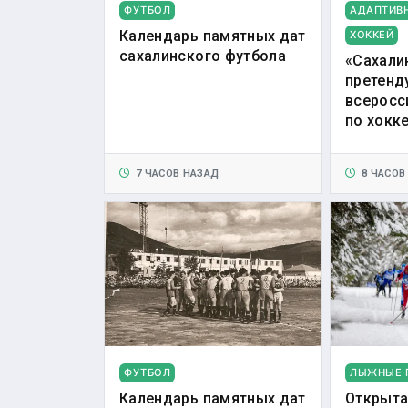
ФУТБОЛ
АДАПТИВ
Календарь памятных дат
ХОККЕЙ
сахалинского футбола
«Сахали
претенд
всеросс
по хокк
7 ЧАСОВ НАЗАД
8 ЧАСОВ
ФУТБОЛ
ЛЫЖНЫЕ 
Календарь памятных дат
Открыта