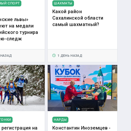
НЫЙ СПОРТ
ШАХМАТЫ
Какой район
Сахалинской области
нские львы»
самый шахматный?
уют на медали
ийского турнира
ею-следж
 НАЗАД
1 ДЕНЬ НАЗАД
ГОНКИ
НАРДЫ
 регистрация на
Константин Иноземцев -