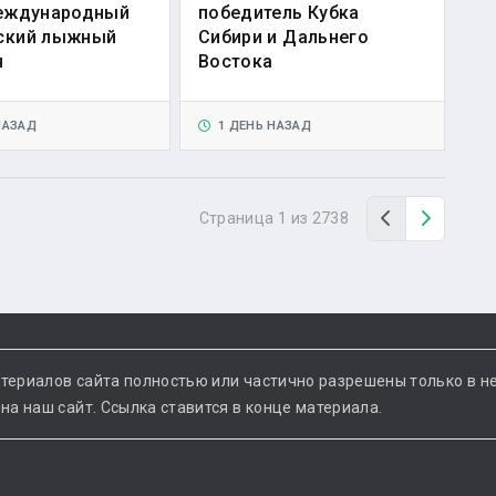
Международный
победитель Кубка
ский лыжный
Сибири и Дальнего
н
Востока
НАЗАД
1 ДЕНЬ НАЗАД
Назад
Вперед
Страница 1 из 2738
териалов сайта полностью или частично разрешены только в н
а наш сайт. Ссылка ставится в конце материала.